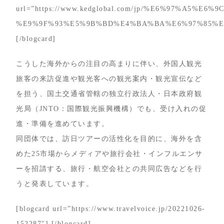
url=”https://www.kedglobal.com/jp/%E6%97%A5%E
%E9%9F%93%E5%9B%BD%E4%BA%BA%E6%97%85%E8%A
[/blogcard]
こうした海外からの注目の高まりに伴い、外国人観光
旅客の来訪促進や観光客への観光案内・観光宣伝など
を担う、国土交通省管轄の独立行政法人・日本政府観
光局（JNTO：国際観光振興機構）でも、受け入れの促
進・準備を進めています。
同団体では、訪日ツアーの活性化を目的に、海外を含
めた25市場からメディアや旅行会社・インフルエンサ
ーを招請する、旅行・航空会社との共同広告などを行
うと発表しています。
[blogcard url=”https://www.travelvoice.jp/20221026-
152287″] [/blogcard]