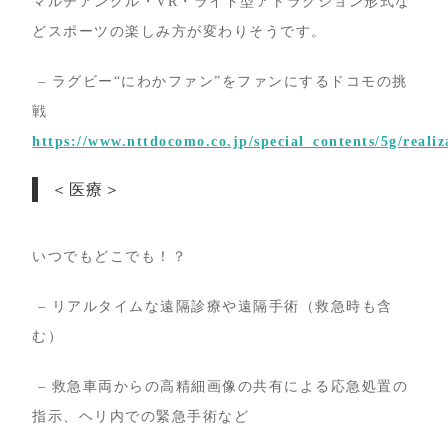
マルチアングル・VR・ライド型アトラクション形式な
どスポーツの楽しみ方が変わりそうです。
– ラグビー“にわかファン”をファンにするドコモの挑
戦
https://www.nttdocomo.co.jp/special_contents/5g/realiza
＜医療＞
いつでもどこでも！？
– リアルタイムな遠隔診療や遠隔手術（救急時も含
む）
– 救急車両からの高精細画像の共有による応急処置の
指示、ヘリ内での緊急手術など