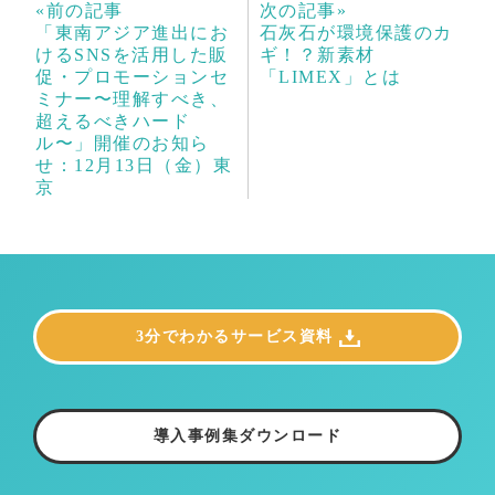
«前の記事
次の記事»
「東南アジア進出にお
石灰石が環境保護のカ
けるSNSを活用した販
ギ！？新素材
促・プロモーションセ
「LIMEX」とは
ミナー〜理解すべき、
超えるべきハード
ル〜」開催のお知ら
せ：12月13日（金）東
京
3分でわかるサービス資料
導入事例集ダウンロード