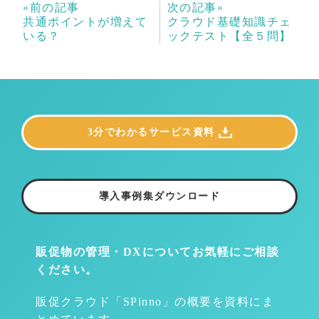
«前の記事
次の記事»
共通ポイントが増えて
クラウド基礎知識チェ
いる？
ックテスト【全５問】
3分でわかるサービス資料
導入事例集ダウンロード
販促物の管理・DXについて
お気軽にご相談
ください。
販促クラウド「SPinno」の概要を資料にま