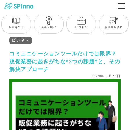
販促を学ぶ
企画・制作
ビジネス
お役立ち資料
ビジネス
コミュニケーションツールだけでは限界？
販促業務に起きがちな“3つの課題”と、その
解決アプローチ
2025年11月28日