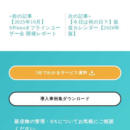
«前の記事
次の記事»
【2025年10月】
【今日は何の日？】販
SPinnoオフラインユー
促カレンダー【2026年
ザー会 開催レポート
版】
3分でわかるサービス資料
導入事例集ダウンロード
販促物の管理・DXについて
お気軽にご相談
ください。