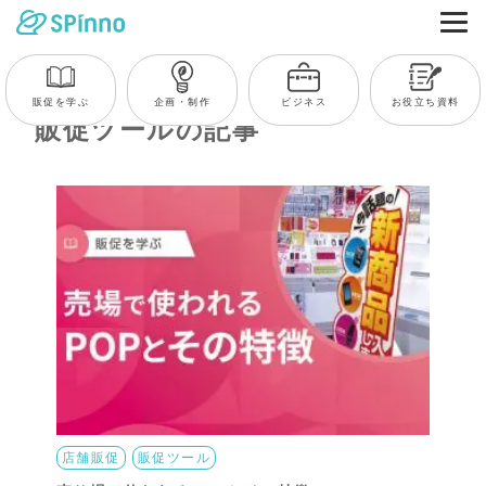
販促を学ぶ
企画・制作
ビジネス
お役立ち資料
販促ツールの記事
店舗販促
販促ツール