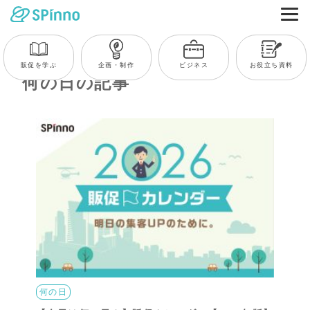
販促を学ぶ
企画・制作
ビジネス
お役立ち資料
何の日の記事
何の日