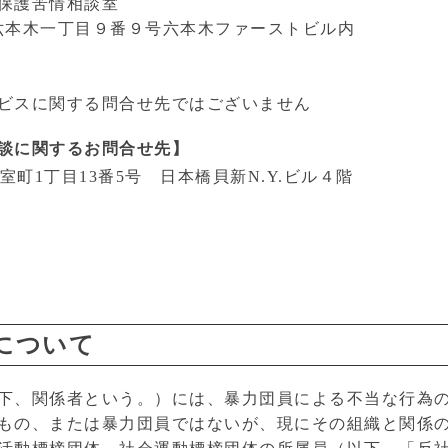
保護苦情相談室
港区六本木一丁目９番９号六本木ファーストビル内
関する問合せ先ではございません
談に関するお問合せ先】
橋室町1丁目13番5号 日本橋貝新N.Y.ビル４階
について
下、関係者という。）には、暴力団員による不当な行為
もの、または暴力団員ではないが、現にその組織と関係