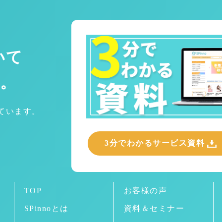
いて
。
めています。
3分でわかるサービス資料
TOP
お客様の声
SPinnoとは
資料＆セミナー